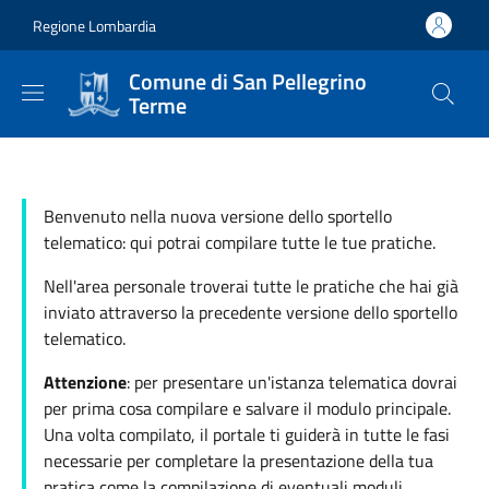
Salta al contenuto principale
Skip to footer content
Regione Lombardia
Comune di San Pellegrino
Terme
Benvenuto nella nuova versione dello sportello
telematico: qui potrai compilare tutte le tue pratiche.
Nell'area personale troverai tutte le pratiche che hai già
inviato attraverso la precedente versione dello sportello
telematico.
Attenzione
: per presentare un'istanza telematica dovrai
per prima cosa compilare e salvare il modulo principale.
Una volta compilato, il portale ti guiderà in tutte le fasi
necessarie per completare la presentazione della tua
pratica come la compilazione di eventuali moduli