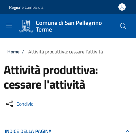
Salta al contenuto principale
Skip to footer content
Regione Lombardia
Comune di San Pellegrino
Terme
Briciole di pane
Home
/
Attività produttiva: cessare l'attività
Attività produttiva:
cessare l'attività
Condividi
INDICE DELLA PAGINA