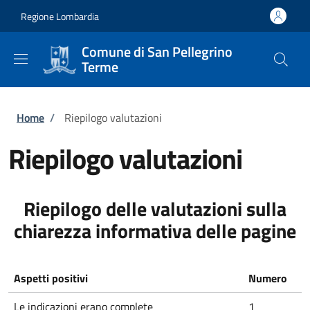
Salta al contenuto principale
Skip to footer content
Regione Lombardia
Comune di San Pellegrino
Terme
Briciole di pane
Home
/
Riepilogo valutazioni
Riepilogo valutazioni
Riepilogo delle valutazioni sulla
chiarezza informativa delle pagine
Aspetti positivi
Numero
Le indicazioni erano complete
1