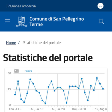
Salta al contenuto principale
Skip to footer content
Regione Lombardia
Comune di San Pellegrino
Terme
Briciole di pane
Home
/
Statistiche del portale
Statistiche del portale