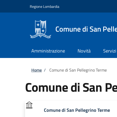
Salta al contenuto principale
Skip to footer content
Regione Lombardia
Comune di San Pell
Amministrazione
Novità
Servizi
Briciole di pane
Home
/
Comune di San Pellegrino Terme
Comune di San Pe
Comune di San Pellegrino Terme