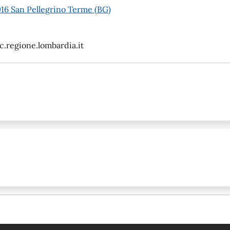
016 San Pellegrino Terme (BG)
regione.lombardia.it