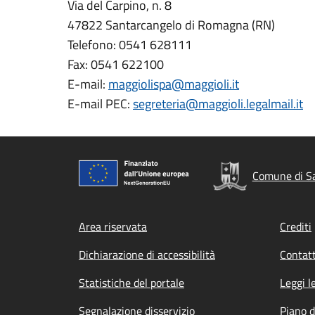
Via del Carpino, n. 8
47822 Santarcangelo di Romagna (RN)
Telefono: 0541 628111
Fax: 0541 622100
E-mail:
maggiolispa@maggioli.it
E-mail PEC:
segreteria@maggioli.legalmail.it
Comune di Sa
Footer menu
Area riservata
Crediti
Dichiarazione di accessibilità
Contatt
Statistiche del portale
Leggi l
Segnalazione disservizio
Piano d