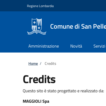
Salta al contenuto principale
Skip to footer content
Regione Lombardia
Comune di San Pell
Amministrazione
Novità
Servizi
Briciole di pane
Home
/
Credits
Credits
Questo sito è stato progettato e realizzato da:
MAGGIOLI Spa