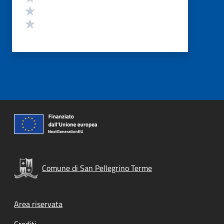
Valuta 2 stelle su 5
Valuta 1 stelle su 5
Comune di San Pellegrino Terme
Footer menu
Area riservata
Crediti