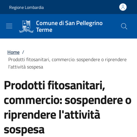
Salta al contenuto principale
Skip to footer content
Regione Lombardia
Comune di San Pellegrino
Terme
Briciole di pane
Home
/
Prodotti fitosanitari, commercio: sospendere o riprendere
l'attività sospesa
Prodotti fitosanitari,
commercio: sospendere o
riprendere l'attività
sospesa