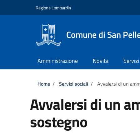
Salta al contenuto principale
Skip to footer content
Regione Lombardia
Comune di San Pell
Amministrazione
Novità
Servizi
Briciole di pane
Home
/
Servizi sociali
/
Avvalersi di un amm
Avvalersi di un a
sostegno