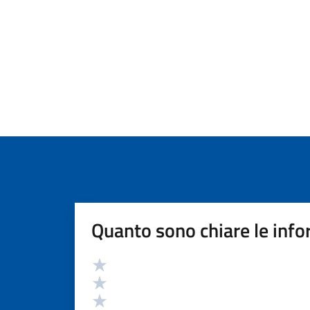
Quanto sono chiare le info
Valutazione
Valuta 5 stelle su 5
Valuta 4 stelle su 5
Valuta 3 stelle su 5