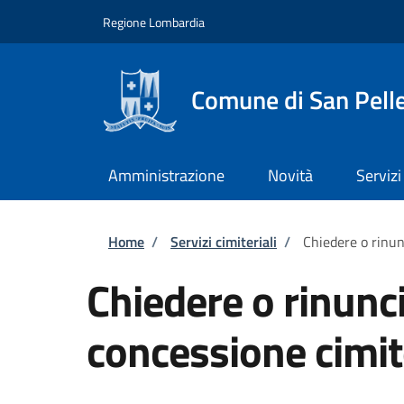
Salta al contenuto principale
Skip to footer content
Regione Lombardia
Comune di San Pell
Amministrazione
Novità
Servizi
Briciole di pane
Home
/
Servizi cimiteriali
/
Chiedere o rinun
Chiedere o rinunc
concessione cimit