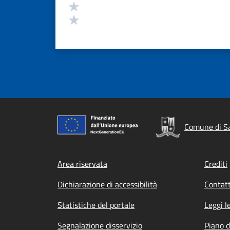
Valuta 2 stelle su 5
Valuta 1 stelle su 5
Comune di Sa
Footer menu
Area riservata
Crediti
Dichiarazione di accessibilità
Contatt
Statistiche del portale
Leggi l
Segnalazione disservizio
Piano d