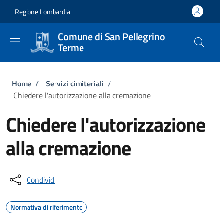
Salta al contenuto principale
Skip to footer content
Regione Lombardia
Comune di San Pellegrino
Terme
Briciole di pane
Home
/
Servizi cimiteriali
/
Chiedere l'autorizzazione alla cremazione
Chiedere l'autorizzazione
alla cremazione
Condividi
Normativa di riferimento