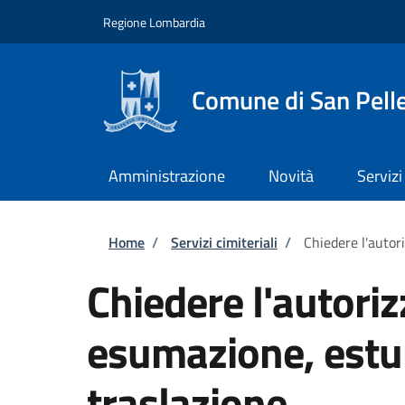
Salta al contenuto principale
Skip to footer content
Regione Lombardia
Comune di San Pell
Amministrazione
Novità
Servizi
Briciole di pane
Home
/
Servizi cimiteriali
/
Chiedere l'autor
Chiedere l'autoriz
esumazione, estu
traslazione