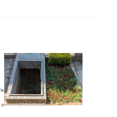
 le
)
o