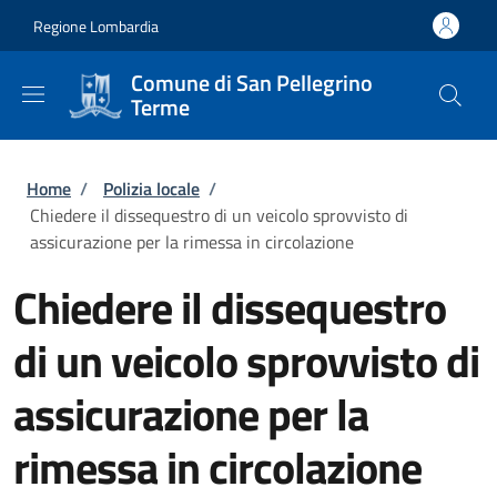
Salta al contenuto principale
Skip to footer content
Regione Lombardia
Comune di San Pellegrino
Terme
Briciole di pane
Home
/
Polizia locale
/
Chiedere il dissequestro di un veicolo sprovvisto di
assicurazione per la rimessa in circolazione
Chiedere il dissequestro
di un veicolo sprovvisto di
assicurazione per la
rimessa in circolazione