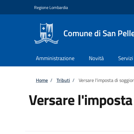
Salta al contenuto principale
Skip to footer content
Regione Lombardia
Comune di San Pell
Amministrazione
Novità
Servizi
Briciole di pane
Home
/
Tributi
/
Versare l'imposta di soggior
Versare l'imposta