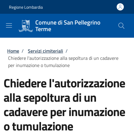
Salta al contenuto principale
Skip to footer content
Regione Lombardia
Comune di San Pellegrino
Terme
Briciole di pane
Home
/
Servizi cimiteriali
/
Chiedere l'autorizzazione alla sepoltura di un cadavere
per inumazione o tumulazione
Chiedere l'autorizzazione
alla sepoltura di un
cadavere per inumazione
o tumulazione