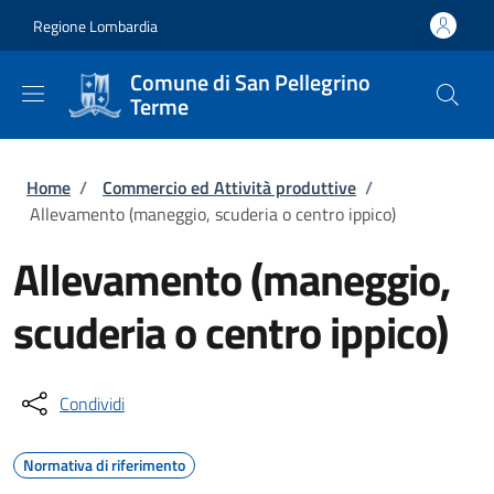
Salta al contenuto principale
Skip to footer content
Regione Lombardia
Comune di San Pellegrino
Terme
Briciole di pane
Home
/
Commercio ed Attività produttive
/
Allevamento (maneggio, scuderia o centro ippico)
Allevamento (maneggio,
scuderia o centro ippico)
Condividi
Normativa di riferimento