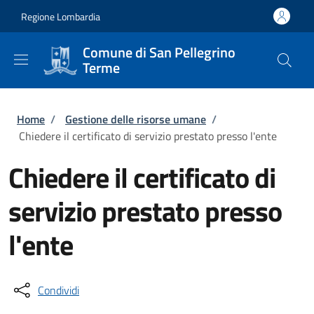
Salta al contenuto principale
Skip to footer content
Regione Lombardia
Comune di San Pellegrino
Terme
Briciole di pane
Home
/
Gestione delle risorse umane
/
Chiedere il certificato di servizio prestato presso l'ente
Chiedere il certificato di
servizio prestato presso
l'ente
Condividi