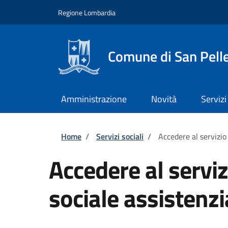
Salta al contenuto principale
Skip to footer content
Regione Lombardia
Comune di San Pell
Amministrazione
Novità
Servizi
Briciole di pane
Home
/
Servizi sociali
/
Accedere al servizio
Accedere al serviz
sociale assistenz