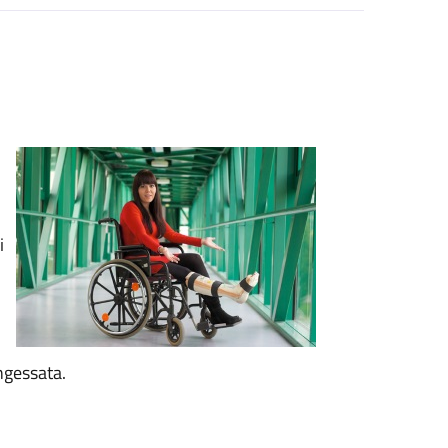
i
ngessata.