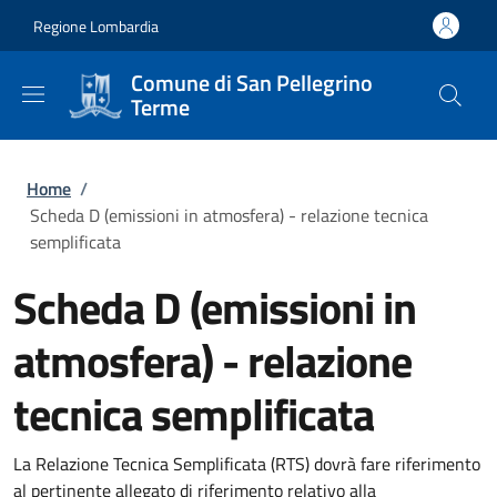
Salta al contenuto principale
Skip to footer content
Regione Lombardia
Comune di San Pellegrino
Terme
Briciole di pane
Home
/
Scheda D (emissioni in atmosfera) - relazione tecnica
semplificata
Scheda D (emissioni in
atmosfera) - relazione
tecnica semplificata
La Relazione Tecnica Semplificata (RTS) dovrà fare riferimento
al pertinente allegato di riferimento relativo alla