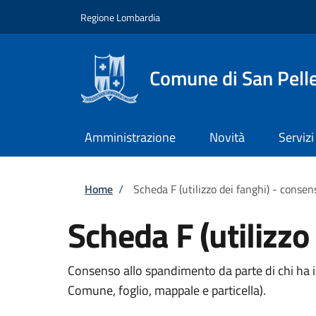
Salta al contenuto principale
Skip to footer content
Regione Lombardia
Comune di San Pell
Amministrazione
Novità
Servizi
Briciole di pane
Home
/
Scheda F (utilizzo dei fanghi) - conse
Scheda F (utilizz
Consenso allo spandimento da parte di chi ha il di
Comune, foglio, mappale e particella).