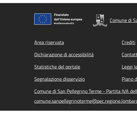
Comune di Sa
Footer menu
Area riservata
Crediti
Dichiarazione di accessibilità
Contatt
Statistiche del portale
Leggi l
Segnalazione disservizio
Piano d
Comune di San Pellegrino Terme - Partita IVA de
comune.sanpellegrinoterme@pec.regione.lombardi