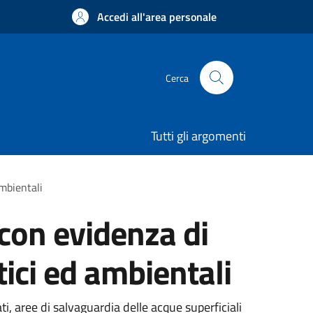
Accedi all'area personale
Cerca
Tutti gli argomenti
ambientali
 con evidenza di
tici ed ambientali
ti, aree di
salvaguardia delle acque superficiali