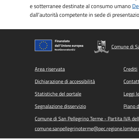
e sotterranee destinate al consumo umano
De
dall’autorità competente in sede di presentazi
Comune di Sa
Footer menu
Area riservata
Crediti
Dichiarazione di accessibilità
Contatt
Statistiche del portale
Leggi l
Segnalazione disservizio
Piano d
Comune di San Pellegrino Terme - Partita IVA de
comune.sanpellegrinoterme@pec.regione.lombardi