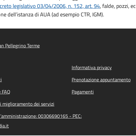
creto legislativo 03/04/2006, n.
152, art. 94
, falde, pozzi, e
one dell’istanza di AUA (ad esempio CTR, IGM).
n Pellegrino Terme
Informativa privacy
i
Prenotazione appuntamento
e FAQ
Pagamenti
i miglioramento dei servizi
ll'amministrazione: 00306690165 - PEC:
a.it