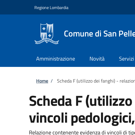
Salta al contenuto principale
Skip to footer content
Regione Lombardia
Comune di San Pell
Amministrazione
Novità
Servizi
Briciole di pane
Home
/
Scheda F (utilizzo dei fanghi) - relazio
Scheda F (utilizzo
vincoli pedologici
Relazione contenente evidenza di vincoli di tip