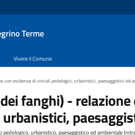
egrino Terme
Vivere il Comune
ne con evidenza di vincoli pedologici, urbanistici, paesaggistici ed 
 dei fanghi) - relazione
, urbanistici, paesaggis
o pedologico, urbanistico, paesaggistico ed ambientale (nitra