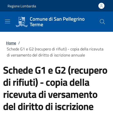
Salta al contenuto principale
Skip to footer content
Regione Lombardia
Comune di San Pellegrino
Terme
Briciole di pane
Home
/
Schede G1 e G2 (recupero di rifiuti) - copia della ricevuta
di versamento del diritto di iscrizione annuale
Schede G1 e G2 (recupero
di rifiuti) - copia della
ricevuta di versamento
del diritto di iscrizione