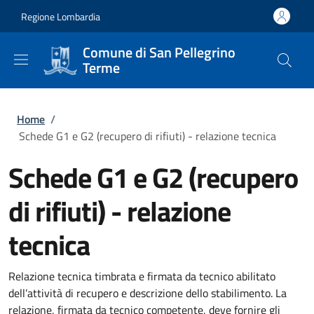
Salta al contenuto principale
Skip to footer content
Regione Lombardia
Comune di San Pellegrino
Terme
Briciole di pane
Home
/
Schede G1 e G2 (recupero di rifiuti) - relazione tecnica
Schede G1 e G2 (recupero
di rifiuti) - relazione
tecnica
Relazione tecnica timbrata e firmata da tecnico abilitato
dell’attività di recupero e descrizione dello stabilimento. La
relazione, firmata da tecnico competente, deve fornire gli