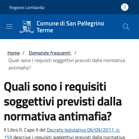
Salta al contenuto principale
Skip to footer content
Regione Lombardia
Comune di San Pellegrino
Terme
Briciole di pane
Home
/
Domande frequenti
/
Quali sono i requisiti soggettivi previsti dalla normativa
antimafia?
Quali sono i requisiti
soggettivi previsti dalla
normativa antimafia?
Il Libro II, Capo II del
Decreto legislativo 06/09/2011, n.
159
descrive i requisiti soggettivi previsti dalla normativa