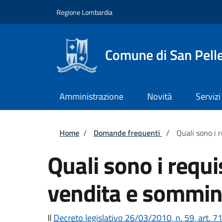
Salta al contenuto principale
Skip to footer content
Regione Lombardia
Comune di San Pell
Amministrazione
Novità
Servizi
Briciole di pane
Home
/
Domande frequenti
/
Quali sono i 
Quali sono i requi
vendita e sommin
Il
Decreto legislativo 26/03/2010, n. 59, art. 7