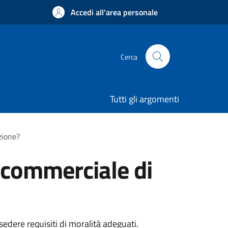
Accedi all'area personale
Cerca
Tutti gli argomenti
zione?
tà commerciale di
edere requisiti di moralità adeguati.