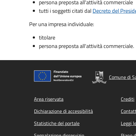
persona preposta all'attività commerciale
tutti i soggetti citati dal
Decreto del Presid
Per una impresa individuale:
titolare
persona preposta all'attività commerciale.
Comune di Sa
Footer menu
Area riservata
Crediti
Dichiarazione di accessibilità
Contatt
Statistiche del portale
Leggi l
Segnalazione disservizio
Piano d