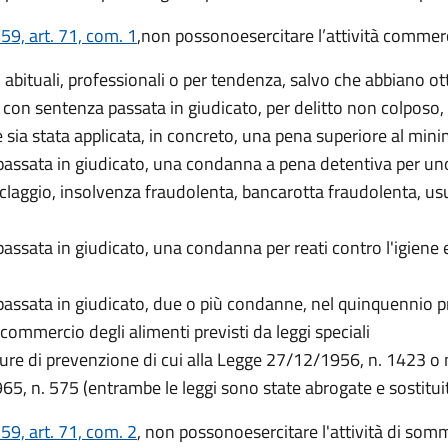
59, art. 71, com. 1
,
non possono
esercitare l’attività comme
 abituali, professionali o per tendenza, salvo che abbiano ot
on sentenza passata in giudicato, per delitto non colposo, 
 sia stata applicata, in concreto, una pena superiore al min
sata in giudicato, una condanna a pena detentiva per uno dei de
iclaggio, insolvenza fraudolenta, bancarotta fraudolenta, us
sata in giudicato, una condanna per reati contro l'igiene e la
ssata in giudicato, due o più condanne, nel quinquennio prece
l commercio degli alimenti previsti da leggi speciali
ure di prevenzione di cui alla Legge 27/12/1956, n. 1423 o ne
65, n. 575 (entrambe le leggi sono state abrogate e sostitui
59, art. 71, com. 2
, n
on possono
esercitare l'attività di so