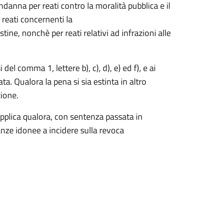
danna per reati contro la moralità pubblica e il
 reati concernenti la
ne, nonchè per reati relativi ad infrazioni alle
i del comma 1, lettere b), c), d), e) ed f), e ai
a. Qualora la pena si sia estinta in altro
zione.
i applica qualora, con sentenza passata in
nze idonee a incidere sulla revoca