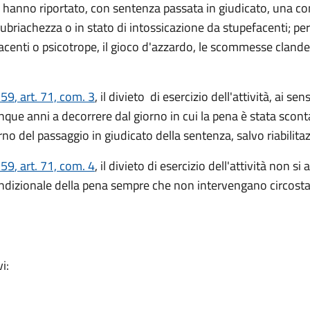
o hanno riportato, con sentenza passata in giudicato, una con
ubriachezza o in stato di intossicazione da stupefacenti; per
enti o psicotrope, il gioco d'azzardo, le scommesse clandesti
 59
, art. 71, com. 3
,
il divieto di esercizio dell'attività, ai sens
ue anni a decorrere dal giorno in cui la pena è stata scontat
no del passaggio in giudicato della sentenza, salvo riabilita
 59
, art. 71, com. 4
, i
l divieto di esercizio dell'attività non s
ndizionale della pena sempre che non intervengano circosta
i: