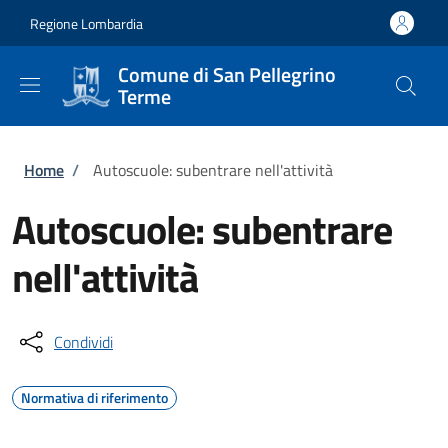
Salta al contenuto principale
Skip to footer content
Regione Lombardia
Comune di San Pellegrino
Terme
Briciole di pane
Home
/
Autoscuole: subentrare nell'attività
Autoscuole: subentrare
nell'attività
Condividi
Normativa di riferimento