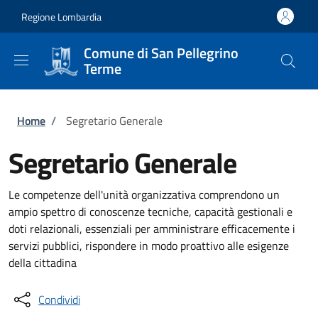
Salta al contenuto principale
Skip to footer content
Regione Lombardia
Comune di San Pellegrino
Terme
Briciole di pane
Home
/
Segretario Generale
Segretario Generale
Le competenze dell'unità organizzativa comprendono un
ampio spettro di conoscenze tecniche, capacità gestionali e
doti relazionali, essenziali per amministrare efficacemente i
servizi pubblici, rispondere in modo proattivo alle esigenze
della cittadina
Condividi