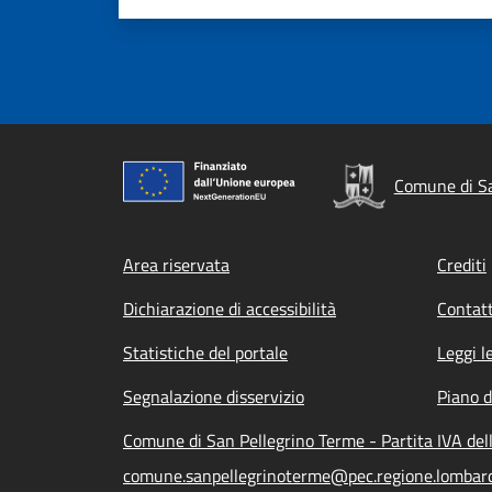
Comune di Sa
Footer menu
Area riservata
Crediti
Dichiarazione di accessibilità
Contatt
Statistiche del portale
Leggi l
Segnalazione disservizio
Piano d
Comune di San Pellegrino Terme - Partita IVA de
comune.sanpellegrinoterme@pec.regione.lombardi