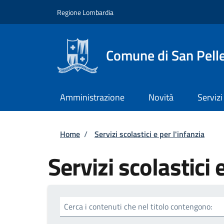
Salta al contenuto principale
Skip to footer content
Regione Lombardia
Comune di San Pell
Amministrazione
Novità
Servizi
Briciole di pane
Home
/
Servizi scolastici e per l'infanzia
Servizi scolastici 
Cerca i contenuti che nel titolo contengono: