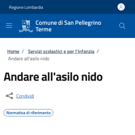
Salta al contenuto principale
Skip to footer content
Regione Lombardia
Comune di San Pellegrino
Terme
Briciole di pane
Home
/
Servizi scolastici e per l'infanzia
/
Andare all'asilo nido
Andare all'asilo nido
Condividi
Normativa di riferimento