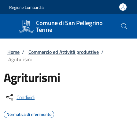
Salta al contenuto principale
Skip to footer content
Regione Lombardia
Comune di San Pellegrino
Terme
Briciole di pane
Home
/
Commercio ed Attività produttive
/
Agriturismi
Agriturismi
Condividi
Normativa di riferimento