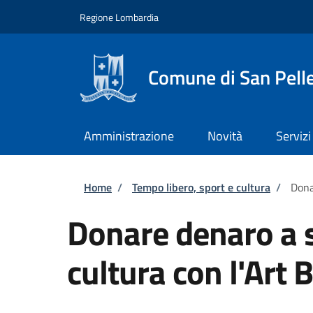
Salta al contenuto principale
Skip to footer content
Regione Lombardia
Comune di San Pell
Amministrazione
Novità
Servizi
Briciole di pane
Home
/
Tempo libero, sport e cultura
/
Dona
Donare denaro a 
cultura con l'Art