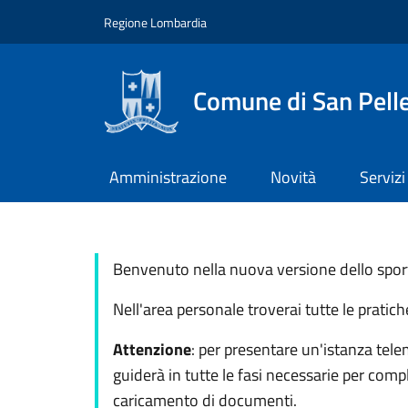
Salta al contenuto principale
Skip to footer content
Regione Lombardia
Comune di San Pell
Amministrazione
Novità
Servizi
Benvenuto nella nuova versione dello sporte
Nell'area personale troverai tutte le pratic
Attenzione
: per presentare un'istanza tele
guiderà in tutte le fasi necessarie per comp
caricamento di documenti.