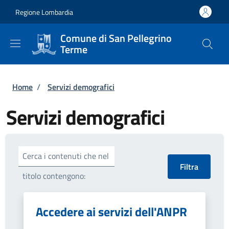
Salta al contenuto principale
Skip to footer content
Regione Lombardia
Comune di San Pellegrino
Terme
Briciole di pane
Home
/
Servizi demografici
Servizi demografici
Cerca i contenuti che nel
titolo contengono:
Accedere ai servizi dell'ANPR