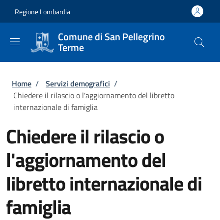
Salta al contenuto principale
Skip to footer content
Regione Lombardia
Comune di San Pellegrino
Terme
Briciole di pane
Home
/
Servizi demografici
/
Chiedere il rilascio o l'aggiornamento del libretto
internazionale di famiglia
Chiedere il rilascio o
l'aggiornamento del
libretto internazionale di
famiglia