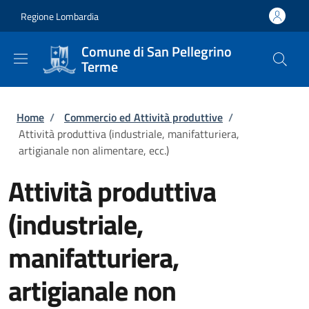
Salta al contenuto principale
Skip to footer content
Regione Lombardia
Comune di San Pellegrino
Terme
Briciole di pane
Home
/
Commercio ed Attività produttive
/
Attività produttiva (industriale, manifatturiera,
artigianale non alimentare, ecc.)
Attività produttiva
(industriale,
manifatturiera,
artigianale non