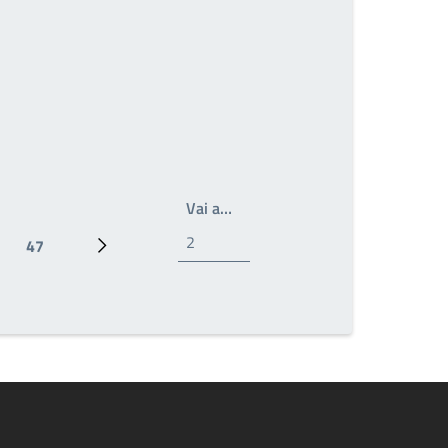
Scrivi il numero della pagina a 
Vai a…
47
Ultima pagina
Pagina successiva