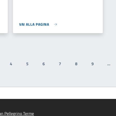
VAI ALLA PAGINA
4
5
6
7
8
9
…
ale
gina
Pagina
Pagina
Pagina
Pagina
Pagina
Pagina
n Pellegrino Terme