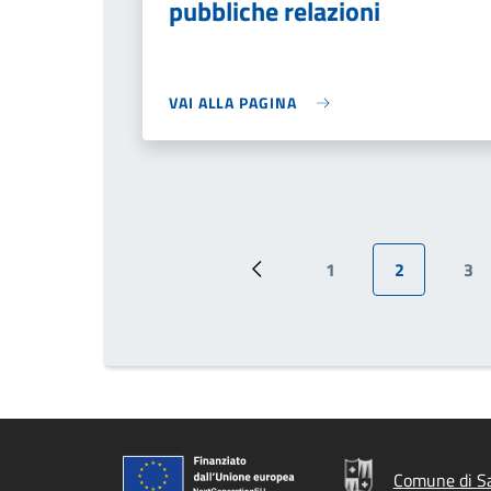
pubbliche relazioni
VAI ALLA PAGINA
1
2
3
Pagina precedente
Pagina
Pagina attu
Pa
Comune di Sa