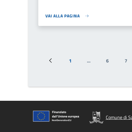
VAI ALLA PAGINA
1
…
6
7
Pagina precedente
Prima pagina
Pagina
Pa
Comune di Sa