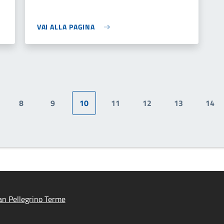
VAI ALLA PAGINA
8
9
10
11
12
13
14
gina
Pagina
Pagina
Pagina attuale
Pagina
Pagina
Pagina
Pag
n Pellegrino Terme