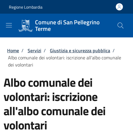
Salta al contenuto principale
Skip to footer content
Regione Lombardia
Comune di San Pellegrino
Terme
Briciole di pane
Home
/
Servizi
/
Giustizia e sicurezza pubblica
/
Albo comunale dei volontari: iscrizione all'albo comunale
dei volontari
Albo comunale dei
volontari: iscrizione
all'albo comunale dei
volontari