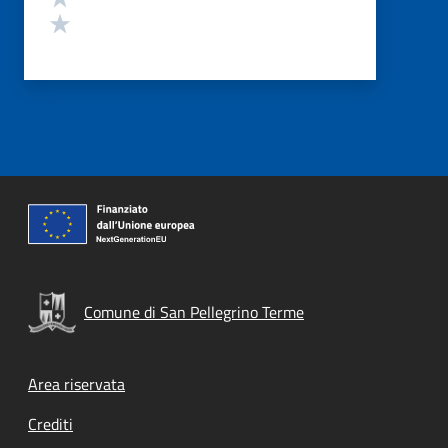
Valuta 1 stelle su 5
Comune di San Pellegrino Terme
Footer menu
Area riservata
Crediti