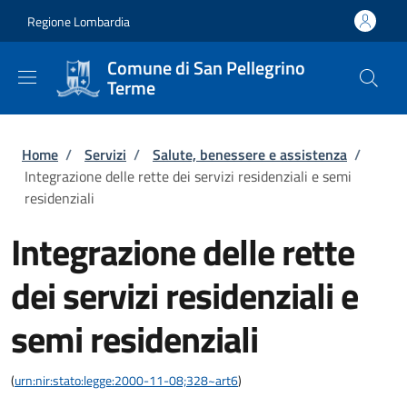
Salta al contenuto principale
Skip to footer content
Regione Lombardia
Comune di San Pellegrino
Terme
Briciole di pane
Home
/
Servizi
/
Salute, benessere e assistenza
/
Integrazione delle rette dei servizi residenziali e semi
residenziali
Integrazione delle rette
dei servizi residenziali e
semi residenziali
(
urn:nir:stato:legge:2000-11-08;328~art6
)