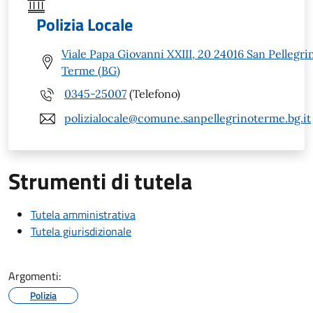
Polizia Locale
Viale Papa Giovanni XXIII, 20 24016 San Pellegri
Terme (BG)
0345-25007
(Telefono)
polizialocale@comune.sanpellegrinoterme.bg.it
Strumenti di tutela
Tutela amministrativa
Tutela giurisdizionale
Argomenti:
Polizia