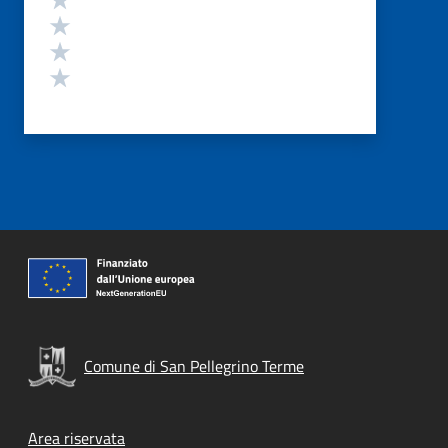
Valuta 3 stelle su 5
Valuta 2 stelle su 5
Valuta 1 stelle su 5
Comune di San Pellegrino Terme
Footer menu
Area riservata