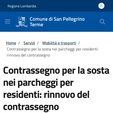
Salta al contenuto principale
Skip to footer content
Regione Lombardia
Comune di San Pellegrino
Terme
Briciole di pane
Home
/
Servizi
/
Mobilità e trasporti
/
Contrassegno per la sosta nei parcheggi per residenti:
rinnovo del contrassegno
Contrassegno per la sosta
nei parcheggi per
residenti: rinnovo del
contrassegno