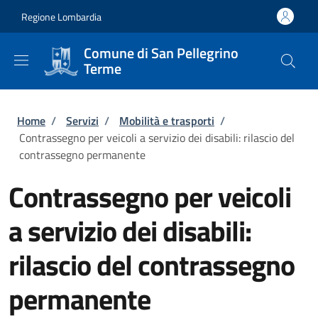
Salta al contenuto principale
Skip to footer content
Regione Lombardia
Comune di San Pellegrino
Terme
Briciole di pane
Home
/
Servizi
/
Mobilità e trasporti
/
Contrassegno per veicoli a servizio dei disabili: rilascio del
contrassegno permanente
Contrassegno per veicoli
a servizio dei disabili:
rilascio del contrassegno
permanente