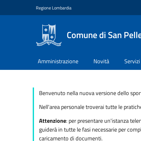
Salta al contenuto principale
Skip to footer content
Regione Lombardia
Comune di San Pell
Amministrazione
Novità
Servizi
Benvenuto nella nuova versione dello sporte
Nell'area personale troverai tutte le pratic
Attenzione
: per presentare un'istanza tele
guiderà in tutte le fasi necessarie per comp
caricamento di documenti.