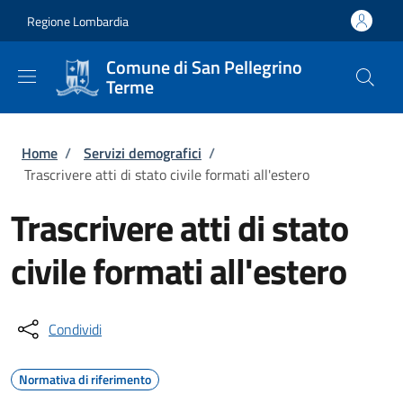
Salta al contenuto principale
Skip to footer content
Regione Lombardia
Comune di San Pellegrino
Terme
Briciole di pane
Home
/
Servizi demografici
/
Trascrivere atti di stato civile formati all'estero
Trascrivere atti di stato
civile formati all'estero
Condividi
Normativa di riferimento